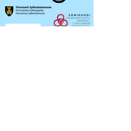
OKTAVUOHTA /
CONTACT
Sámi musihkkafestivála
Bredbuktnesveien 50b / Pb.36
9522 / 9521 Guovdageaidnu