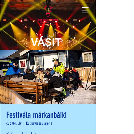
VÁSIT
Festivála márkanbáiki
cuo 04, láv
  |  
Kulturviessu arena