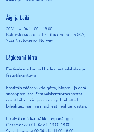
Kaféa ja bileahttavuovdin
Áigi ja báiki
2026 cuo 04 11:00 – 18:00
Kulturviessu arena, Bredbuktnesveien 50A,
9522 Kautokeino, Norway
Lágideami birra
Festivála márkanbáikkis lea festiválakaféa ja 
festiválakantuvra.
Festiválakaféas vuvdo gáffe, biepmu ja eará 
snoahpamušat. Festiválakantuvrras sáhtát 
oastit bileahtaid ja viežžat giehtabáttiid 
bileahtaid nammii maid leat neahtas oastán. 
Festivála márkanbáikki rahpanáiggit:
Gaskavahkku 01.04: dii. 13.00-18.00
Skilleduorastat 02.04: dii. 11.00-18.00