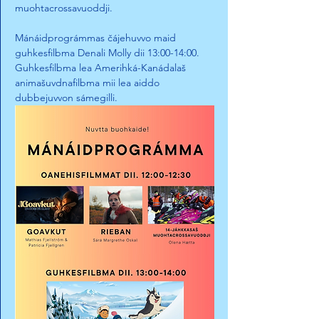
muohtacrossavuoddji.
Mánáidprográmmas čájehuvvo maid 
guhkesfilbma Denali Molly dii 13:00-14:00. 
Guhkesfilbma lea Amerihká-Kanádalaš 
animašuvdnafilbma mii lea aiddo 
dubbejuvvon sámegilli.