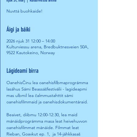
njuk 31, maŋ
  |  
Kulturviessu arena
Nuvttá buohkaide!
Áigi ja báiki
2026 njuk 31 12:00 – 14:00
Kulturviessu arena, Bredbuktnesveien 50A,
9522 Kautokeino, Norway
Lágideami birra
OanehisČinu lea oanehisfilbmaprográmma 
lasáhus Sámi Beassášfestiválii - lagideapmi 
mas ulbmil lea čalmmustahttit sámi 
oanehisfilmmaid ja oanehisdokumentáraid. 
Beaivet, diibmu 12:00-12:30, lea maid 
mánáidprográmma masa leat heivehuvvon 
oanehisfilmmat mánáide. Filmmat leat 
Rieban, Goavkut ep. 1,  ja 14-jáhkkasaš 