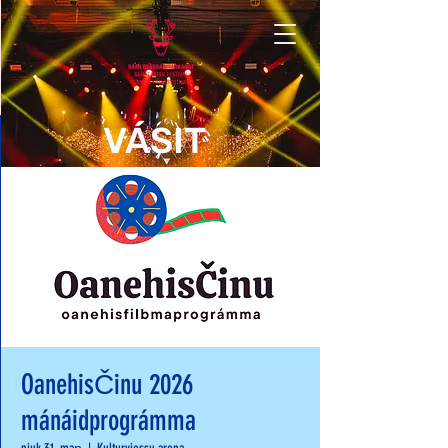
VÁSIT
OanehisČinu 2026
mánáidprográmma